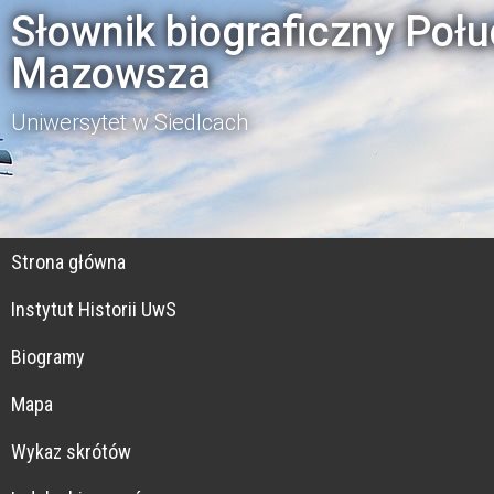
Słownik biograficzny Poł
Mazowsza
Uniwersytet w Siedlcach
Strona główna
Instytut Historii UwS
Biogramy
Mapa
Wykaz skrótów