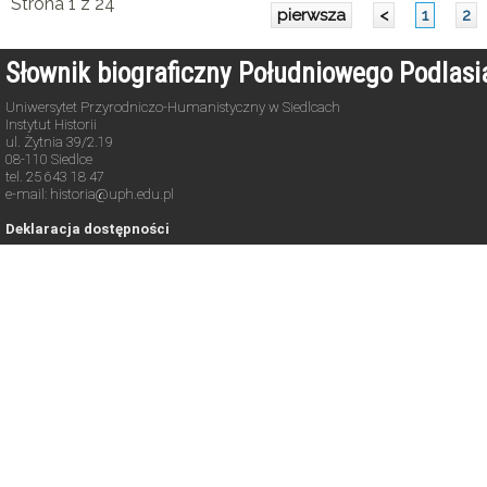
Strona 1 z 24
pierwsza
<
1
2
Słownik biograficzny Południowego Podlas
Uniwersytet Przyrodniczo-Humanistyczny w Siedlcach
Instytut Historii
ul. Żytnia 39/2.19
08-110 Siedlce
tel. 25 643 18 47
e-mail: historia@uph.edu.pl
Deklaracja dostępności
Copyright © 2021-2026. All rights reserved.