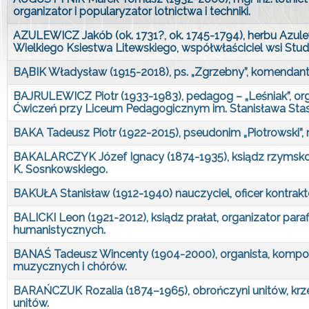
organizator i popularyzator lotnictwa i techniki.
AZULEWICZ Jakób (ok. 1731?, ok. 1745-1794), herbu Azulewi
Wielkiego Ksiestwa Litewskiego, współwłaściciel wsi Studz
BĄBIK Władysław (1915-2018), ps. „Zgrzebny”, komendant
BAJRULEWICZ Piotr (1933-1983), pedagog – „Leśniak”, organ
Ćwiczeń przy Liceum Pedagogicznym im. Stanisława Stasz
BAKA Tadeusz Piotr (1922-2015), pseudonim „Piotrowski”, n
BAKALARCZYK Józef Ignacy (1874-1935), ksiądz rzymskokat
K. Sosnkowskiego.
BAKUŁA Stanisław (1912-1940) nauczyciel, oficer kontrak
BALICKI Leon (1921-2012), ksiądz prałat, organizator para
humanistycznych.
BANAŚ Tadeusz Wincenty (1904-2000), organista, kompoz
muzycznych i chórów.
BARAŃCZUK Rozalia (1874–1965), obrończyni unitów, krze
unitów.