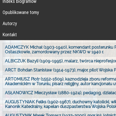
Indeks biogramów
Opublikowane tomy
Autorzy
Kontakt
ADAMCZYK Michał (1903-1940), komendant posterunku Pol
Ostaszkowie, zamordowany przez NKWD w 1940 r.
ALBICZUK Bazyli (1909-1995), malarz, twórca nieprofesjo
ARCT Bohdan Stanisław (1914-1973), major, pilot Wojska Pol
ARTOMIUSZ Piotr (1552-1609), kaznodzieja zboru refor
Akademickim w Toruniu, pisarz religijny, autor kancjonału uwa
ASŁANOWICZ Mieczysław (1880-1924), pedagog, działacz 
AUGUSTYNIAK Feliks (1902-1967), duchowny katolicki, wika
Kanonik Katedralny, kapelan duszpasterstwa Wojska Polsk
AUGUSTYNIK Marek Tomasz (1932-2000), mgr inż. lotnictwa