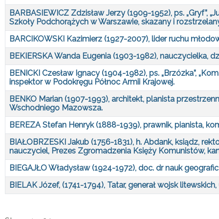
BARBASIEWICZ Zdzisław Jerzy (1909-1952), ps. „Gryf”, „J
Szkoły Podchorążych w Warszawie, skazany i rozstrzelan
BARCIKOWSKI Kazimierz (1927-2007), lider ruchu młodowi
BEKIERSKA Wanda Eugenia (1903-1982), nauczycielka, dzi
BENICKI Czesław Ignacy (1904-1982), ps. „Brzózka”, „Kom
inspektor w Podokręgu Północ Armii Krajowej.
BENKO Marian (1907-1993), architekt, planista przestrze
Wschodniego Mazowsza.
BEREZA Stefan Henryk (1888-1939), prawnik, pianista, ko
BIAŁOBRZESKI Jakub (1756-1831), h. Abdank, ksiądz, rek
nauczyciel, Prezes Zgromadzenia Księży Komunistów, kanonik
BIEGAJŁO Władysław (1924-1972), doc. dr nauk geograficzn
BIELAK Józef, (1741-1794), Tatar, generał wojsk litewskich,