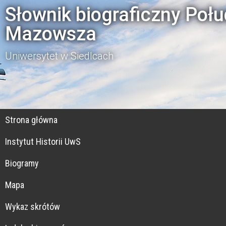
Słownik biograficzny Poł
Mazowsza
Uniwersytet w Siedlcach
Strona główna
Instytut Historii UwS
Biogramy
Mapa
Wykaz skrótów