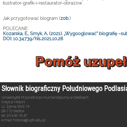
ilustrator-grafik-i-restaurator-obrazow
Jak przygotować biogram (
zob
.)
POLECANE:
Kozarska, E., Smyk, A. (2021). „Wygooglować” biografię –su
DOI: 10.34739/his.2021.10.28
Słownik biograficzny Południowego Podlas
Uniwersytet Przyrodniczo-Humanistyczny w Siedlcach
Instytut Historii
ul. Żytnia 39/2.19
08-110 Siedlce
tel. 25 643 18 47
e-mail: historia@uph.edu.pl