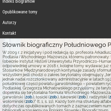
Indeks biogramów
Opublikowane tomy
Autorzy
Kontakt
Słownik biograficzny Południowego 
W 2009 r. z inicjatywy i pod redakcją śp. profesora Arkadi
Podlasia i Wschodniego Mazowsza, któremu patronowały: Si
(obecnie Instytut Historii Uniwersytetu Przyrodniczo-Huma
odpowiedniej umowy w 2018 r., kolejne tomy wydawać już sa
Stosunków Międzynarodowych kontynuuje zasady sformuło
wszystkim jeśli chodzi o zakres terytorialny obejmujący „
jednak nadal rozczłonkowany administracyjnie w latach 19
południowej części powiatu garwolińskiego – powiatem rycki
Podlaskiej, Grzegorza Michałowskiego przyjęliśmy, że tery
dopełniła się terytorialna formuła Wschodniego Mazowsza. /
garwoliński (
zob
.), łosicki (
zob
.), łukowski (
zob
.), radzyński (
wołomiński (
zob
.)” (t. 1, s. 11). Każdy tom ma strukturę 
dotychczas opublikowanych tomach z zaznaczeniem numer
bibliografii wzorujemy na Polskim Słowniku Biograficznym.