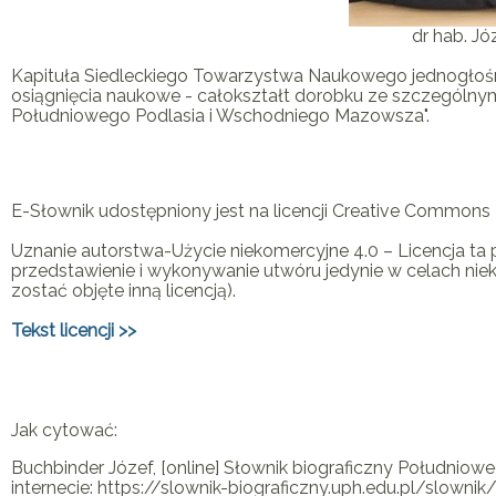
dr hab. Jó
Kapituła Siedleckiego Towarzystwa Naukowego jednogłośni
osiągnięcia naukowe - całokształt dorobku ze szczególny
Południowego Podlasia i Wschodniego Mazowsza".
E-Słownik udostępniony jest na licencji Creative Common
Uznanie autorstwa-Użycie niekomercyjne 4.0
– Licencja ta
przedstawienie i wykonywanie utwóru jedynie w celach ni
zostać objęte inną licencją).
Tekst licencji >>
Jak cytować:
Buchbinder Józef, [online] Słownik biograficzny Południ
internecie: https://slownik-biograficzny.uph.edu.pl/slowni