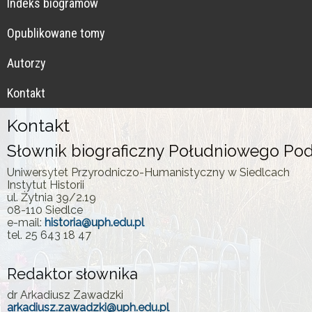
Indeks biogramów
Opublikowane tomy
Autorzy
Kontakt
Kontakt
Słownik biograficzny Południowego Po
Uniwersytet Przyrodniczo-Humanistyczny w Siedlcach
Instytut Historii
ul. Żytnia 39/2.19
08-110 Siedlce
e-mail:
historia@uph.edu.pl
tel. 25 643 18 47
Redaktor słownika
dr Arkadiusz Zawadzki
arkadiusz.zawadzki@uph.edu.pl