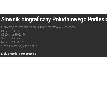
Słownik biograficzny Południowego Podlas
Uniwersytet Przyrodniczo-Humanistyczny w Siedlcach
Instytut Historii
ul. Żytnia 39/2.19
08-110 Siedlce
tel. 25 643 18 47
e-mail: historia@uph.edu.pl
Deklaracja dostępności
Copyright © 2021-2026. All rights reserved.