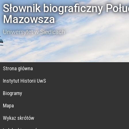
Słownik biograficzny Poł
Mazowsza
Uniwersytet w Siedlcach
Strona główna
Instytut Historii UwS
Biogramy
Mapa
Wykaz skrótów