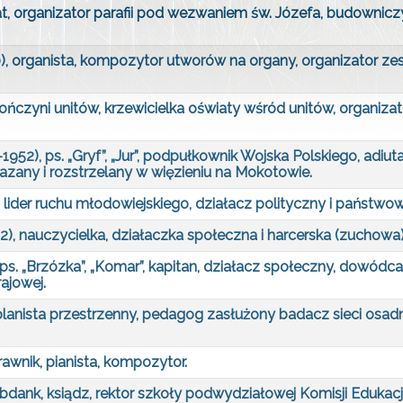
t, organizator parafii pod wezwaniem św. Józefa, budowniczy k
 organista, kompozytor utworów na organy, organizator ze
czyni unitów, krzewicielka oświaty wśród unitów, organiza
52), ps. „Gryf”, „Jur”, podpułkownik Wojska Polskiego, adi
zany i rozstrzelany w więzieniu na Mokotowie.
ider ruchu młodowiejskiego, działacz polityczny i państwow
 nauczycielka, działaczka społeczna i harcerska (zuchowa)
s. „Brzózka”, „Komar”, kapitan, działacz społeczny, dowódc
ajowej.
planista przestrzenny, pedagog zasłużony badacz sieci osa
wnik, pianista, kompozytor.
bdank, ksiądz, rektor szkoły podwydziałowej Komisji Edukac