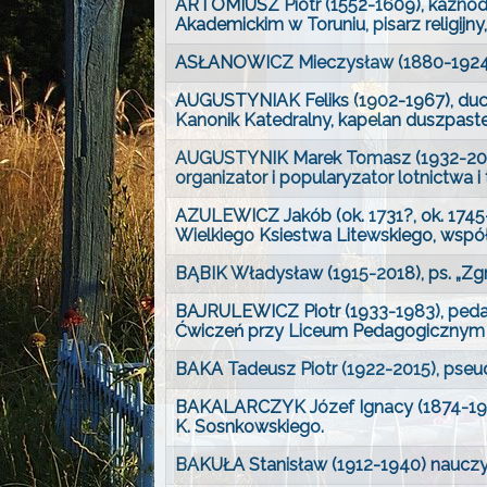
ARTOMIUSZ Piotr (1552-1609), kaznod
Akademickim w Toruniu, pisarz religijny, 
ASŁANOWICZ Mieczysław (1880-1924), 
AUGUSTYNIAK Feliks (1902-1967), ducho
Kanonik Katedralny, kapelan duszpaste
AUGUSTYNIK Marek Tomasz (1932-2000), 
organizator i popularyzator lotnictwa i 
AZULEWICZ Jakób (ok. 1731?, ok. 1745-1
Wielkiego Ksiestwa Litewskiego, współw
BĄBIK Władysław (1915-2018), ps. „Zg
BAJRULEWICZ Piotr (1933-1983), pedagog
Ćwiczeń przy Liceum Pedagogicznym im
BAKA Tadeusz Piotr (1922-2015), pseudo
BAKALARCZYK Józef Ignacy (1874-1935),
K. Sosnkowskiego.
BAKUŁA Stanisław (1912-1940) nauczyci