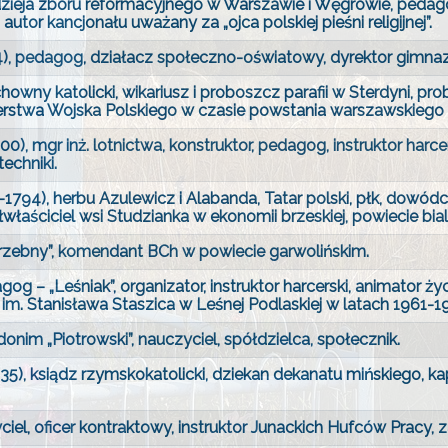
zieja zboru reformacyjnego w Warszawie i Węgrowie, peda
autor kancjonału uważany za „ojca polskiej pieśni religijnej”.
pedagog, działacz społeczno-oświatowy, dyrektor gim­nazj
wny katolicki, wikariusz i proboszcz parafii w Sterdyni, pr
rstwa Wojska Polskiego w czasie powstania warszawskiego p
mgr inż. lotnictwa, konstruktor, pedagog, instruktor harce
techniki.
794), herbu Azulewicz i Alabanda, Tatar polski, płk, dowódca
łaściciel wsi Studzianka w ekonomii brzeskiej, powiecie bial
rzebny”, komendant BCh w powiecie garwolińskim.
 – „Leśniak”, organizator, instruktor harcerski, animator ży
. Stanisława Staszica w Leśnej Podlaskiej w latach 1961-1
nim „Piotrowski”, nauczyciel, spółdzielca, społecznik.
 ksiądz rzymskokatolicki, dziekan dekanatu mińskiego, kap
el, oficer kontraktowy, instruktor Junackich Hufców Pracy