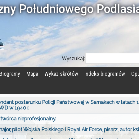
czny Południowego Podlasi
Wyszukaj:
Biogramy
Mapa
Wykaz skrótów
Indeks biogramów
Opu
ant posterunku Policji Państwowej w Sarnakach w latach 1
WD w 1940 r.
twórca nieprofesjonalny.
r, pilot Wojska Polskiego i Royal Air Force, pisarz, autor ks