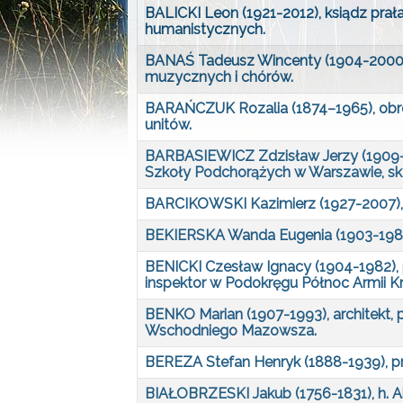
BALICKI Leon (1921-2012), ksiądz prała
humanistycznych.
BANAŚ Tadeusz Wincenty (1904-2000),
muzycznych i chórów.
BARAŃCZUK Rozalia (1874–1965), obroń
unitów.
BARBASIEWICZ Zdzisław Jerzy (1909-19
Szkoły Podchorążych w Warszawie, ska
BARCIKOWSKI Kazimierz (1927-2007), l
BEKIERSKA Wanda Eugenia (1903-1982),
BENICKI Czesław Ignacy (1904-1982), p
inspektor w Podokręgu Północ Armii Kr
BENKO Marian (1907-1993), architekt, 
Wschodniego Mazowsza.
BEREZA Stefan Henryk (1888-1939), pra
BIAŁOBRZESKI Jakub (1756-1831), h. A