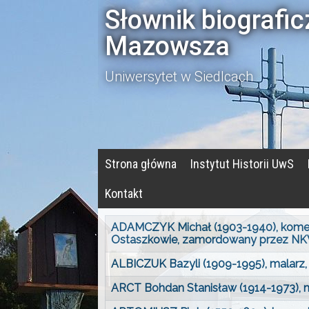
Słownik biografi
Mazowsza
Uniwersytet w Siedlcach
Strona główna
Instytut Historii UwS
Kontakt
ADAMCZYK Michał (1903-1940), komend
Ostaszkowie, zamordowany przez NK
ALBICZUK Bazyli (1909-1995), malarz, 
ARCT Bohdan Stanisław (1914-1973), majo