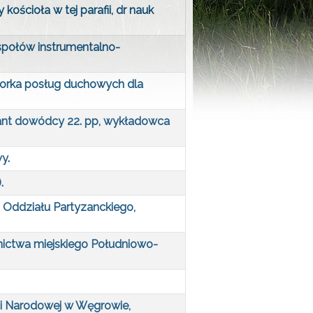
ościoła w tej parafii, dr nauk
społów instrumentalno-
torka posług duchowych dla
utant dowódcy 22. pp, wykładowca
y.
.
a Oddziału Partyzanckiego,
dnictwa miejskiego Południowo-
ji Narodowej w Węgrowie,