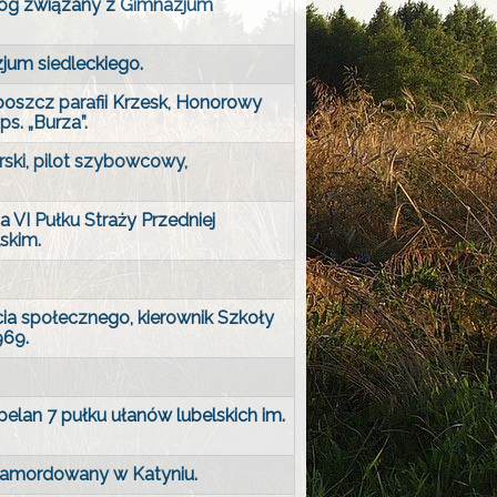
gog związany z Gimnazjum
um siedleckiego.
oboszcz parafii Krzesk, Honorowy
s. „Burza”.
rski, pilot szybowcowy,
 VI Pułku Straży Przedniej
skim.
cia społecznego, kierownik Szkoły
969.
elan 7 pułku ułanów lubelskich im.
, zamordowany w Katyniu.