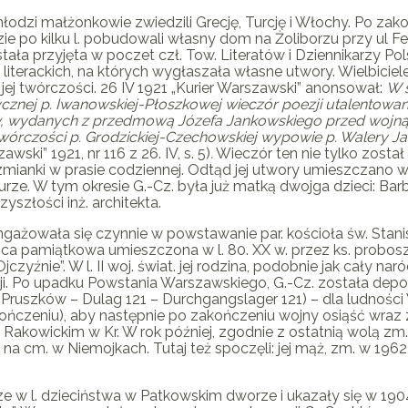
odzi małżonkowie zwiedzili Grecję, Turcję i Włochy. Po zakońc
zie po kilku l. pobudowali własny dom na Żoliborzu przy ul F
tała przyjęta w poczet czł. Tow. Literatów i Dziennikarzy Pol
iterackich, na których wygłaszała własne utwory. Wielbiciel
 jej twórczości. 26 IV 1921 „Kurier Warszawski” anonsował:
W s
znej p. Iwanowskiej-Płoszkowej wieczór poezji utalentowane
ów, wydanych z przedmową Józefa Jankowskiego przed wojną
órczości p. Grodzickiej-Czechowskiej wypowie p. Walery Ja
awski” 1921, nr 116 z 26. IV, s. 5)
.
Wieczór ten nie tylko został
 wzmianki w prasie codziennej. Odtąd jej utwory umieszczan
turze. W tym okresie
G.-Cz.
była już matką dwojga dzieci: Barb
zyszłości inż. architekta.
ngażowała się czynnie w powstawanie par. kościoła św. Stanis
ica pamiątkowa umieszczona w l. 80. XX w. przez ks. probos
zyźnie”. W l. II woj. świat. jej rodzina, podobnie jak cały naró
cji. Po upadku Powstania Warszawskiego,
G.-Cz.
została depo
Pruszków – Dulag 121 – Durchgangslager 121) – dla ludności
czeniu), aby następnie po zakończeniu wojny osiąść wraz z r
akowickim w Kr. W rok później, zgodnie z ostatnią wolą zm.,
a cm. w Niemojkach. Tutaj też spoczęli: jej mąż, zm. w 1962 
 w l. dzieciństwa w Patkowskim dworze i ukazały się w 1904 