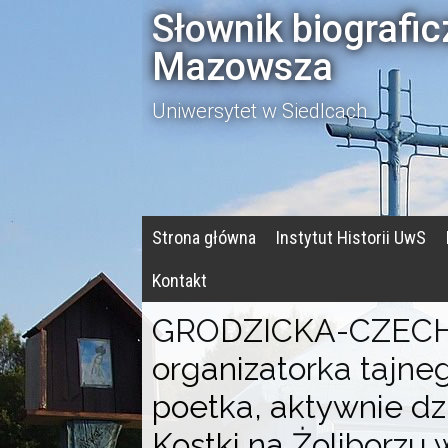
Słownik biografi
Mazowsza
Uniwersytet w Siedlcach
Strona główna
Instytut Historii UwS
Kontakt
GRODZICKA-CZECHO
organizatorka tajne
poetka, aktywnie dz
Kostki na Żoliborzu