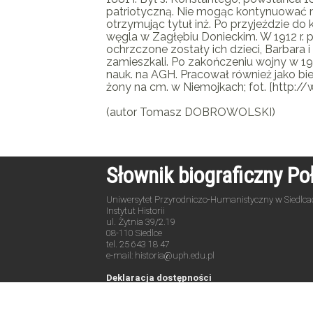
patriotyczną. Nie mogąc kontynuować na
otrzymując tytuł inż. Po przyjeździe do
węgla w Zagłębiu Donieckim. W 1912 r. 
ochrzczone zostały ich dzieci, Barbara 
zamieszkali. Po zakończeniu wojny w 194
nauk. na AGH. Pracował również jako b
żony na cm. w Niemojkach; fot. [http:
(autor Tomasz DOBROWOLSKI)
Słownik biograficzny P
Uniwersytet Przyrodniczo-Humanistyczny w Siedlca
Instytut Historii
ul. Żytnia 39/2.19
08-110 Siedlce
tel. 25 643 18 47
e-mail: historia@uph.edu.pl
Deklaracja dostępności