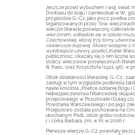
Jeszcze przed wybuchem I woj. świat. mł
Donbasu do kraju i zamieszkali w W., gd
przyjeździe
G.-Cz.
jako pocz. poetka zos
organizowanych przez Tow. wieczorach l
wieczór literacki poświęcony całkowicie
wieczorem, odbędzie się w szkole muzyc
Czechowskiej, której trzy tomy utwor
zawierusze bojowej. Słowo wstępne o tw
wybitniejsze utwory poetki
(„Kurier Warsz
publiczność. Ukazały się o nim liczne
stolicy, wieczorów poświęconych litera
fil. franc. oraz Krzysztofa (1921-96), w pr
Obok działalności literackiej,
G.-Cz.
, zaa
zasługi w tym względzie podkreśla tabl
nawie kościoła „Poetce oddanej Bogu i Ojc
niebezpieczeństwa hitlerowskiej okupa
przejściowego w Pruszkowie (Dulag 121 
Powstania Warszawskiego i po jego zakoń
Przejściowo została pochowana na Cm. R
ukochanym Podl., obok grobu rodziców, n
r. i córka Barbara, zm. w Kr. w 2006 r.
Pierwsze wiersze
G.-Cz.
powstały jeszcze