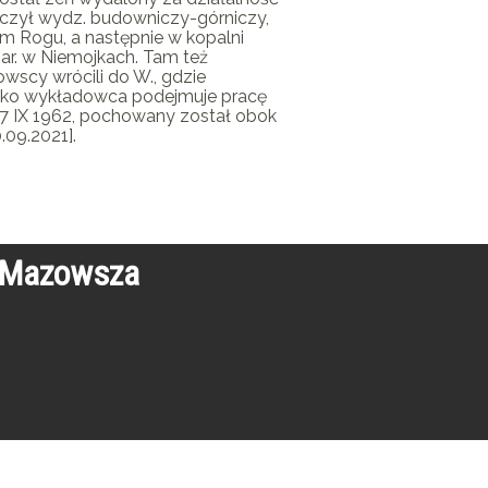
ończył wydz. budowniczy-górniczy,
wym Rogu, a następnie w kopalni
par. w Niemojkach. Tam też
wscy wrócili do W., gdzie
e jako wykładowca podejmuje pracę
7 IX 1962, pochowany został obok
09.2021].
o Mazowsza