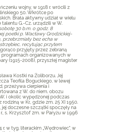
zeniu wojny, w 1918 r. wrócili z
elińskiego 50. Wkrótce po
skich. Brała aktywny udział w wielu
e talentu
G.-Cz.
urządzili w W.
obotę 30 b.m. o godz. 8
j poetki p. Wacławy Grodzickiej-
, przebrzmiały bez echa w
strzębiec, recytując przytem
 gorąco przyjęty przez zebraną
o w programach organizowanych w
ary (1915-2008), przyszłej magister
ława Kostki na Żoliborzu. Jej
zcza Teofila Boguckiego, w lewej
d, przeżywa cierpienia i
rtowana z W. do niem. obozu
 W. i okolic wypędzonej podczas
odziną w Kr., gdzie zm. 25 XI 1950.
 jej doczesne szczątki spoczęły na
r., s. Krzysztof zm. w Paryżu w 1996
r. w tyg. literackim „Wędrowiec”, w