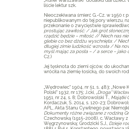
„Kurier Warszawski” dodatku dla dzieci.
liście lektur szk.
Nieoczekiwana śmierć
G.-Cz.
w 1950 r. 
niepublikowanym do tej pory wierszu, n
przekonanie o zwycięstwie sprawiedliwoś
prostując zawiłość: / Jak grot słoneczn
rządzić będzie – miłość // Niech nas nie
glebie
co bez dżdżu wyschnięta: / Niech 
długiej zimie ludzkość wzrosła / Na no
myśl mając za posła – / a serce – jako
Cz.)
Jej tęsknota do ziemi ojców, do ukochane
wróciła na ziemię łosicką, do swoich r
„Wędrowiec” 1904, nr 51, s. 483; „Nowe Książ
Polski” 1932, nr 175;
J.cki
,
„Droga” Wacła
1951, nr 24, s. 8;
Dobrowolski T.
,
Majątki 
Kordaczuk
, S. 2014, s. 120-23;
Dobrowols
APL, Akta Stanu Cywilnego par. Niemoj
Dokumenty różne związane
z rodziną Gr
Czechowską (1915-2008), c. Wacławy z 
Węgrzynowską;
Grodzicki S.J.
,
Dzieje ro
1881 r. Był s. Konstantego, powstańca 1