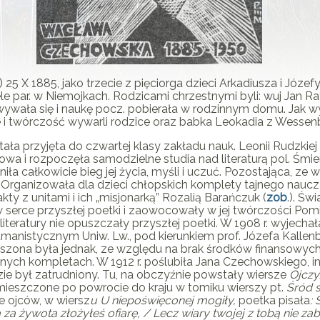
 25 X 1885, jako trzecie z pięciorga dzieci Arkadiusza i Józefy 
e par. w Niemojkach. Rodzicami chrzestnymi byli: wuj Jan Raf
wała się i naukę pocz. pobierała w rodzinnym domu. Jak w
cie i twórczość wywarli rodzice oraz babka Leokadia z Wesse
tała przyjęta do czwartej klasy zakładu nauk. Leonii Rudzkiej
a i rozpoczęła samodzielne studia nad literaturą pol. Śmierć
ła całkowicie bieg jej życia, myśli i uczuć. Pozostająca, z
ganizowała dla dzieci chłopskich komplety tajnego nauczania ję
ty z unitami i ich „misjonarką” Rozalią Barańczuk (
zob
.). Św
serce przyszłej poetki i zaowocowały w jej twórczości Pom
iteratury nie opuszczały przyszłej poetki. W 1908 r. wyjecha
umanistycznym Uniw. Lw., pod kierunkiem prof. Józefa Kallenba
uszona była jednak, ze względu na brak środków finansowych
ych kompletach. W 1912 r. poślubiła Jana Czechowskiego, inż
ie był zatrudniony. Tu, na obczyźnie powstały wiersze
Ojczy
ieszczone po powrocie do kraju w tomiku wierszy pt.
Śród 
e ojców, w wiersz
u U niepoświęconej mogiły,
poetka pisała
:
Ś
a żywota złożyłeś ofiarę, / Lecz wiary twojej z tobą nie zab