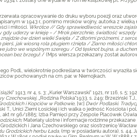
 W 1934 r. zostały one wydane w formie książkowej pt.
Przygod
przerwała opracowywanie do druku wyboru poezji oraz utworów
apisanym w 1943 r., pomimo mroków wojny, autorka z wielką n
ci i miłości.
Wkrótce // Gdy sprawiedliwość wreszcie zajaśn
y gdy uderzy w knieję – / Mrok pierzchnie, światłość wszędy 
 znajdzie
ów dzień wielki Święta / Z dłońmi próżnemi, z se
pierś, jak wiosną rola pługiem rżnięta / Ziarno miłości chło
we jutro
we wspólnym szeregu / Od tęsknot bujna, a duchem 
 ocean bez brzegu
! / (Mps wiersza przekazany został autoro
go Podl., wielokrotnie podkreślana w twórczości wyraziła się 
odziców pochowanych na cm. par. w Niemojkach.
ki” 1913, nr 4, s. 3; „Kurier Warszawski” 1921, nr 116, s. 5; 1923,
wy Czechowskiej
, „Rodzina Polska”1933, s. 249;
Brzeziński T.J.
Grodzickich i Kopciów w Patkowie,
[w:]
Dwór Podlaski. Tradyc
ki T.
, Unici Ziemi Łosickiej i ich walka o jedność Kościoła i pol
ki, akt nr 96/1885; Izba Pamięci przy Zespole Placówek Ośw
odzickich;
Materiały ulotne i informacje rodzinne przekazane
Grodzickich i Jana Czechowskiego oraz siostrzenicę Wacław
du Grodzickich
herbu Łada
, (mp w posiadaniu autora), s. 44. 
863 r. W 1895 r. podjął naukę w Gim. Realnym w W. W 1888 r.