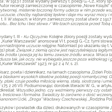
”. W 1913 r. został wydany pierwszy t. poezji
G.-Cz.
, który s
 Autor recenzji zamieszczonej w czasopiśmie „Nowe Książki” 
wytwornej, misternie toczonej formy uderza w nim przede wsz
czucie, choćby najbardziej tęskne i daje mu wyraz mocy i m
t. II
W stepach
, w którym zamieszczony został utwór z 1917 
rotu... Bez tchu i bez słowa /
We łzach szczęścia przed Tobą u
ydany t. III -
Ku Ojczyźnie
. Kolejne zbiory poezji zostały wyda
 „Kurier Warszawski” anonsował VI t. poezji
G.-Cz.
tymi słowa
ton
nastrojone
uczucie religijne
. Natomiast po ukazaniu się t. V
1) pisał:
Związek z ziemią ojców jest najczytelniejszą legitym
ła źródła i poezja jej ku temu zawsze źródłu wraca. Wraca ta
 dusza tak, jak oczy, nie wybiegała jeszcze poza widnokrąg
i 
(„Kurier Warszawski” 1923, nr 92 z 4 IV, s. 2).
pisarz, poeta i dziennikarz, na łamach czasopisma „Dzień Po
a blaskami wysokich ideałów polskiej poezji romantycznej. Głó
aty, ptaki, czuje poetka miłością wierną, stałą, siostrzaną i 
nr 175 z 26 VI). Podsumowując dorobek literacki
W. G
., w art
dkreślał:
Wszystko jedno, czy weźmiemy pierwszy czy ostatni
wa, treściowa i formalna. Świadczy to zarówno o dość wcze
m kanonom
(J.cki,
„Droga” Wacławy Czechowskiej,
„Rodzina Pols
rszyków i powiastek dla dzieci, drukowanych w czasopiśmie