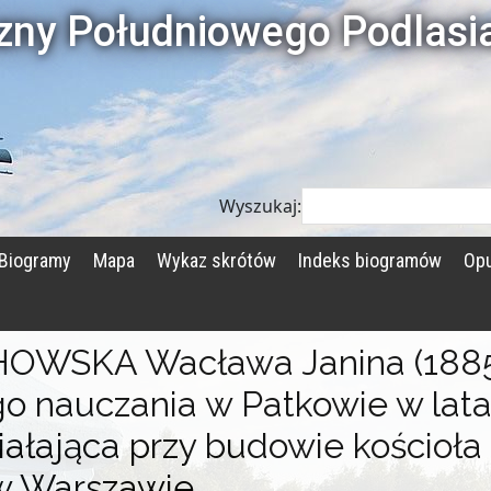
czny Południowego Podlasi
Wyszukaj:
Biogramy
Mapa
Wykaz skrótów
Indeks biogramów
Opu
WSKA Wacława Janina (1885
go nauczania w Patkowie w lat
iałająca przy budowie kościoła
 w Warszawie.