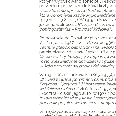
którym wydrukowano sonet pt. „Tęsknota
przyjęciem przez czytelników i krytykę.
czar, któremu oprzeć się trudno: obok 
która opromienia każde wypowiedziane u
1913 nr 4 z 3 XII, s. 3). W 1919 r. ukazał się 
już wizję wolności:
...Bliski już dzień pow
pobłogosławisz – Wolności Królowa!...
Po powrocie do Polski, w 1919 r. został w
V –
Droga,
w 1927, t. VI –
Pieśni,
w 1938 r.
cechuje głęboki patriotyzm i na wysoki 
pamiętnikarz, Zdzisław Dębicki (1871-193
Czechowskiej. Poezja jej z tego wypłynę
rosło „nieświadome doli dziecko”, gdzie
„wśród przymglonej podlaskiej równiny
W 1932 r. Józef Jankowski (1865-1935), 
Cz.
:
Jest to lutnia poromantyczna, oblan
Przyroda, Ojczyzna. […] Uroki ziemi, kwi
wdziękiem piękna
(„Dzień Polski” 1932, 
„Rodzina Polska”, jego autor w 1933 r. po
trwała jednolitość myślowa i nastrojo
poetyckiego jak o wierności ustalony
W międzyczasie powstaje też seria wie