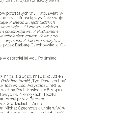
y Basi i Krzysia
i znalazły się na
 powstałych w l. II woj. świat. W
adzieją i ufnością wyrażała swoje
ieje, / Błędów, nędz ludzkich
się rozleje – / I znowu światem
rcem spustoszałem, / Podobnem
nie tchnieniem całem. // Aby po
– wyniosła / Jak orła szczytów –
wi przez Barbarę Czechowską, c.
G.-
w ostatniej jej woli. Po śmierci
 nr 92, s. 2;1929, nr 11, s. 4; „Dzień
,
Pożółkłe tomiki
, „Tyg. Powszechny”
ja, tożsamość, Przyszłość,
red.
S.
. wieś na Podl., Łosice 2018, s. 410;
iatowych w Niemojkach, Teczka
 autorowi przez: Barbarę
y z Grodzickich - Annę
Jan Michał Czechowski ur. się w W. w
 został zeń wydalony za działalność