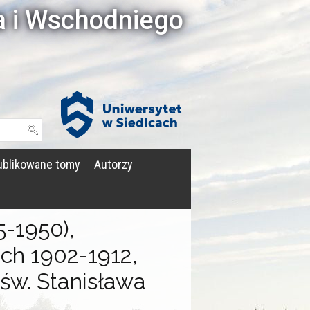
a i Wschodniego
Witryna UPH
blikowane tomy
Autorzy
-1950),
ach 1902-1912,
 św. Stanisława