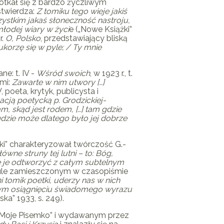
potkał się z bardzo życzliwym
stwierdza:
Z tomiku tego wieje jakiś
ystkim jakaś słoneczność nastroju,
łodej wiary w życi
e („Nowe Książki”
r.
O, Polsko
, przedstawiający bliską
korzę się w pyle; /
Ty mnie
ne: t. IV -
Wśród swoich
, w 1923 r., t.
mi:
Zawarte w nim utwory […]
, poeta, krytyk, publicysta i
acją poetycką p. Grodzickiej-
m, skąd jest rodem, […] tam gdzie
gdzie może dlatego było jej dobrze
lski” charakteryzował twórczość
G.-
wne struny tej lutni – to: Bóg,
umie je odtworzyć z całym subtelnym
ykule zamieszczonym w czasopiśmie
 tomik poetki, uderzy nas w nich
snym osiągnięciu świadomego wyrazu
ka” 1933, s. 249).
 „Moje Pisemko” i wydawanym przez