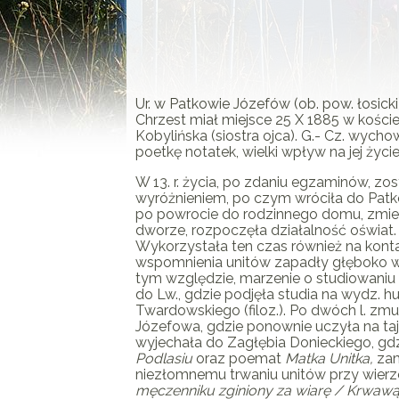
Ur. w Patkowie Józefów (ob. pow. łosicki)
Chrzest miał miejsce 25 X 1885 w kościel
Kobylińska (siostra ojca).
G.- Cz.
wychowy
poetkę notatek, wielki wpływ na jej ży
W 13. r. życia, po zdaniu egzaminów, zos
wyróżnieniem, po czym wróciła do Patkow
po powrocie do rodzinnego domu, zmieni
dworze, rozpoczęła działalność oświat. Or
Wykorzystała ten czas również na kontak
wspomnienia unitów zapadły głęboko w 
tym względzie, marzenie o studiowaniu l
do Lw., gdzie podjęła studia na wydz. h
Twardowskiego (filoz.). Po dwóch l. zm
Józefowa, gdzie ponownie uczyła na tajn
wyjechała do Zagłębia Donieckiego, gdz
Podlasiu
oraz poemat
Matka Unitka,
zam
niezłomnemu trwaniu unitów przy wierz
męczenniku zginiony za wiarę / Krwawą z