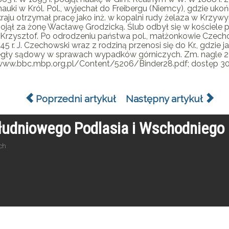
uki w Król. Pol., wyjechał do Freibergu (Niemcy), gdzie uk
 kraju otrzymał pracę jako inż. w kopalni rudy żelaza w Krzy
pojął za żonę Wacławę Grodzicką. Ślub odbył się w kościele 
i Krzysztof. Po odrodzeniu państwa pol., małżonkowie Czecho
5 r. J. Czechowski wraz z rodziną przenosi się do Kr., gdzi
iegły sądowy w sprawach wypadków górniczych. Zm. nagle 2
//www.bbc.mbp.org.pl/Content/5206/Binder28.pdf; dostęp 30.
Poprzedni artykuł
Następny artykuł
ołudniowego Podlasia i Wschodnieg
ch