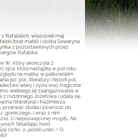
z Rafalskich, właścicieli maj.
alski (brat matki) i ciotka Seweryna
ynika z pozostawionych przez
nbergów Rafalska.
 w W., który ukończyła z
 ojca, która nastąpiła w pół roku
e względu na matkę, w patkowskim
z. pol., literatury i historii pol.
iadectwo wiary i życia oraz tragiczne
imo wielkiego jej zaangażowania w
ła z rodzinnego Józefowa i udała się
cha (literatura) i Kazimierza
, przerwać studia i powrócić do
. górniczego, i wraz z nim
zna, U niepoświęconej mogiły, Na
swoich.
Składając hołd
pij cicho, o, polski unito / O,
ito
!