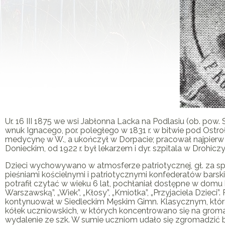
Ur. 16 III 1875 we wsi Jabłonna Lacka na Podlasiu (ob. pow. S
wnuk Ignacego, por. poległego w 1831 r. w bitwie pod Ostrołę
medycynę w W., a ukończył w Dorpacie; pracował najpierw 
Donieckim, od 1922 r. był lekarzem i dyr. szpitala w Drohiczy
Dzieci wychowywano w atmosferze patriotycznej, gł. za s
pieśniami kościelnymi i patriotycznymi konfederatów barskich 
potrafił czytać w wieku 6 lat, pochłaniał dostępne w domu
Warszawską”, „Wiek”, „Kłosy”, „Kmiotka”, „Przyjaciela Dzieci”
kontynuował w Siedleckim Męskim Gimn. Klasycznym, które
kółek uczniowskich, w których koncentrowano się na gromad
wydalenie ze szk. W sumie uczniom udało się zgromadzić bi