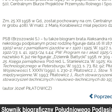
50), Centralnym Biurze Projektów Przemysłu Rolnego i Sp
Zm. 25 XII 1958 w Gd., został pochowany na cm. Centralnym w
nr grobu 408). W małż. z Marią Korabiewicz miał pięcioro dz
PSB (
Brzozowski S
.) – tu także biogram brata Aleksandra r
nekrologu podpisanym przez rodzinę figuruje data 16 III 187
1905) wraz z pamiątkami zjazdów w r. 1920 i 1925
, W. 1927, s
1922/23
, s. 41,
1923/24
, s.44;
PW. Program na r. akad. 1925/
nazwisko
K
. już nie figuruje; „Dziennik Bałtycki” 1958, nr 309
25. Księga pamiątkowa
. Pod red.
L. Staniewicza
, W. 1925;
Ks
Technologicznego w Petersburgu
, W. 1933, s. 73, 82, 92;
Pił
Wojskowości
, t. XXXIV (1991), s. 230-2;
Piłatowicz J
.,
Stow. T
międzywojenne
, W. 1993;
Piłatowicz J
.,
Ruch stowarzyszeniow
stowarzyszeń technicznych i naukowo-technicznych do 193
(autor Józef PIŁATOWICZ)
Poprzed
Słownik biograficzny Południowego Podlas