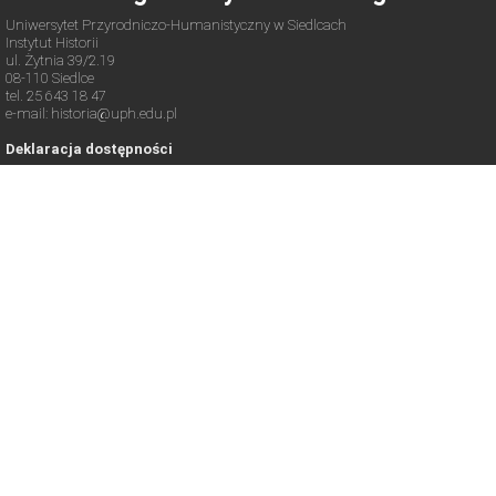
Uniwersytet Przyrodniczo-Humanistyczny w Siedlcach
Instytut Historii
ul. Żytnia 39/2.19
08-110 Siedlce
tel. 25 643 18 47
e-mail: historia@uph.edu.pl
Deklaracja dostępności
Copyright © 2021-2026. All rights reserved.