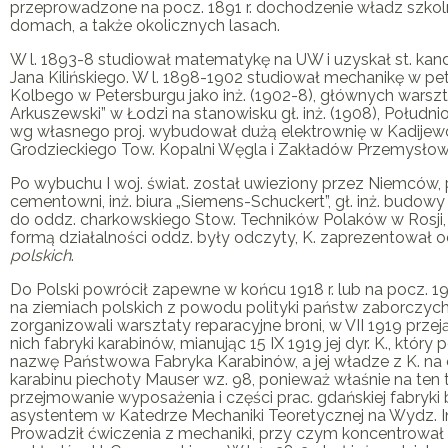
przeprowadzone na pocz. 1891 r. dochodzenie władz szkoln
domach, a także okolicznych lasach.
W l. 1893-8 studiował matematykę na UW i uzyskał st. kand
Jana Kilińskiego. W l. 1898-1902 studiował mechanikę w pe
Kolbego w Petersburgu jako inż. (1902-8), głównych warszta
Arkuszewski” w Łodzi na stanowisku gł. inż. (1908), Połudn
wg własnego proj. wybudował dużą elektrownię w Kadijewc
Grodzieckiego Tow. Kopalni Węgla i Zakładów Przemysłowy
Po wybuchu I woj. świat. został uwieziony przez Niemców, p
cementowni, inż. biura „Siemens-Schuckert”, gł. inż. budow
do oddz. charkowskiego Stow. Techników Polaków w Rosji, 
formą działalności oddz. były odczyty,
K
. zaprezentował o
polskich
.
Do Polski powrócił zapewne w końcu 1918 r. lub na pocz. 1
na ziemiach polskich z powodu polityki państw zaborczych. 
zorganizowali warsztaty reparacyjne broni, w VII 1919 prz
nich fabryki karabinów, mianując 15 IX 1919 jej dyr.
K
., który
nazwę Państwowa Fabryka Karabinów, a jej władze z
K
. n
karabinu piechoty Mauser wz. 98, ponieważ właśnie na ten
przejmowanie wyposażenia i części prac. gdańskiej fabryki b
asystentem w Katedrze Mechaniki Teoretycznej na Wydz. In
Prowadził ćwiczenia z mechaniki, przy czym koncentrował 