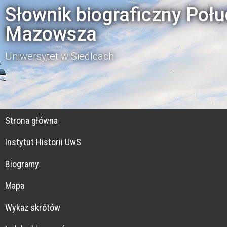
Słownik biograficzny Poł
Mazowsza
Uniwersytet w Siedlcach
Strona główna
Instytut Historii UwS
Biogramy
Mapa
Wykaz skrótów