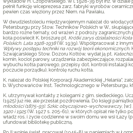
wykładów H. Czopowskiego. W l. 1928-39 był inż. w dziale
pełnił funkcję wiceprezesa zarz. fabryki wyrobów ceramic
pewien czas więziony przez Niem. na Pawiaku.
W dwudziestoleciu międzywojennym należał do wiodącyc
Petersburgu przy Stow. Techników Polskich w W., skupiająceg
bardzo rożne tematy, od wrażeń z podroży zagranicznych 
koła poświecił
K
. broszurę pt.
Krótki zarys działalności Ko
Polskich. Lata 1928-1938
(W. 1939). Współpracował z innymi 
Wpływy postępu techniki na rozwój teorii ekonomicznych
.
Szwajcarskiego Stow. Dozoru Kotłów, wydał ją pt.
Katechi
komin, kocioł parowy, urządzenia zabezpieczające, rozpalan
wybuchu kotła parowego, przepisy dot. kontroli instalacji 
poczucie porządku), kontrolę ruchu kotła.
K
. należał do Polskiej Korporacji Akademickiej „Helania”, z
b. Wychowańców Inst. Technologicznego w Petersburgu, które
K
. utrzymywał kontakty z kolegami z gim. siedleckiego. Uc
(1925) już nie, ale przesłał pozdrowienia. Do księgi pamią
młodości (1875-93). Szkic obyczajowo-wychowawczy
, [w:]
1920 i 1925
(W. 1927 s. 205-61), w których opisał nie tylko
władz ros. i życie codzienne w swoim domu we wsi Łazy (p
ufundował bibliotekę publiczną.
Po II wojnie świat. pracował (1945-8) w papierniach w Łom