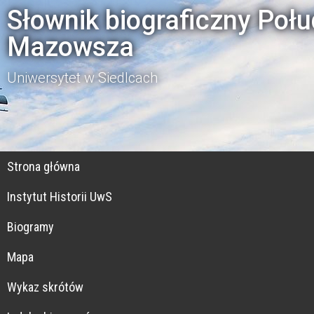
Słownik biograficzny Poł
Mazowsza
Uniwersytet w Siedlcach
Strona główna
Instytut Historii UwS
Biogramy
Mapa
Wykaz skrótów