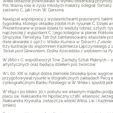
Wiele obrazów powstawało w wyniku obserwacji przyrody
Pol. Ważną rolę w życiu młodych malarzy odegrał Tomasz Zi
zarówno
C
., jak i m.in. W. Gersona.
Nawiązał współpracę z wydawnictwami prasowymi, takimi ja
tygodnika, którego okładkę zdobił m.in. rysunek
C
. Dzięki 
Prezentowane w prasie dzieła to weduty (obraz, sztych, r
najczęściej z wyjazdami
C
. i jego kolegów w plener. Pokł
Strążyska. Tematyką Tatr był zainteresowany właściwie pr
dwie akwarele z 1907 r.:
Wielka Kuźnica w Tatrach
i
Z okolic
trzy ilustracje do wspomnień Kazimierza Łapczyńskiego z 1
Tartak pod Giewontem
,
Dolina Kościeliska z widokiem na P
W 1860 r.
C
. współtworzył Tow. Zachęty Sztuk Pięknych – o
artystycznych oraz będącą dziełem pol. twórców.
W l. 60. XIX w. nabył dobra ziemskie Sinołęka (pow. węgrows
przygotowywał rysunki w litograficznych zakładach Pecq e
cynkograficznym Banku Polskiego w W. Wiele l. spędził jedna
W 1892 r. po blisko 30. l. pobytu we własnym majątku podj
placu św. Aleksandra (nr hipoteczny 1738), własność Jerz
Aleksandra Krywulta, zwłaszcza widoki Wilna, Lw. i Kazimi
śmierci.