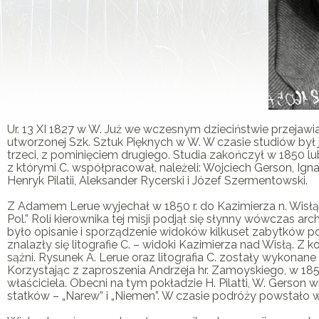
Ur. 13 XI 1827 w W. Już we wczesnym dzieciństwie przejawi
utworzonej Szk. Sztuk Pięknych w W. W czasie studiów był
trzeci, z pominięciem drugiego. Studia zakończył w 1850 l
z którymi
C
. współpracował, należeli: Wojciech Gerson, Ign
Henryk Pilatii, Aleksander Rycerski i Józef Szermentowski.
Z Adamem Lerue wyjechał w 1850 r. do Kazimierza n. Wisłą
Pol.” Roli kierownika tej misji podjął się słynny wówczas ar
było opisanie i sporządzenie widoków kilkuset zabytków po
znalazły się litografie
C
. – widoki Kazimierza nad Wisłą. Z ko
sążni. Rysunek A. Lerue oraz litografia
C
. zostały wykonane 
Korzystając z zaproszenia Andrzeja hr. Zamoyskiego, w 1856
właściciela. Obecni na tym pokładzie H. Pilatti, W. Gerson 
statków – „Narew” i „Niemen”. W czasie podróży powstało wi