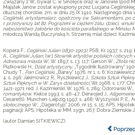
Związany z W., bywał
C
. w Sinołęce oraz w Janowie (pod M
Majątek Janów został wykupiony przez Lucjana Ceglińskieg
dłuższej chorobie, zm. w dniu 25 IX 1910. Następnego dnia 
Cegliński, artystamalarz, opatrzony św. Sakramentami, po
r. przeżywszy lat 82. Pogrążeni w ciężkim żalu: dzieci, wnu
nabożeństwo żałobne do kościoła parafialnego w Mińsku
młodszą Wandą Buczyńską h. Strzemię miał dzieci: Kazimierza 
Kopera F
.,
Cegliński Julian (1830-1903)
, PSB, Kr. 1937, s. 219;
A
.,
Cegliński Julian
, [w:]
Słownik artystów polskich i obcych w
Adresowa miasta W
., W. 1897, s. 13, 117;
Gerson W
.,
Złota ni
Piątkowski H
.,
Dział artystyczny
, „Tygodnik Ilustrowany” 1909,
Chudy T
.,
Pan Cegliński
, „Barwy” 1976, nr 1, s. 6;
Kozakiewicz
4, s. 296;
Jakimowicz R
.,
Ryszkiewicz J
.,
Szkoła Sztuk Piękn
Sztuk Pięknych w W. Zarys działalności
, Wr. 1968, s. 177;
Chr
1421-1971
, red.
J. Kazimierski
, W. 1976, s. 289;
Odorowski W
.,
romantyków
, Kielce 1993, s. 46-47;
Derwojed J
.,
Allgemeine 
Cesaretti), Munchen-Leipzig 1997, s. 468;
Wyszyński P. E
.,
M
stołecznego W
., „Dagerotyp” 2006, nr 15, s. 15; APS, Hipo
paginacji; APS, Hipoteka w MM, sygn. 267, Dobra Ziemskie Jan
(autor Damian SITKIEWICZ)
Poprzed