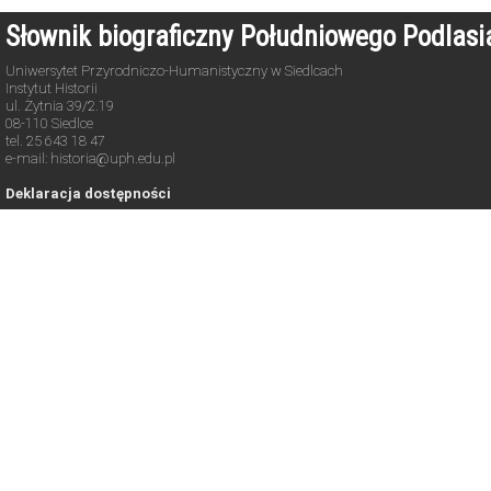
Słownik biograficzny Południowego Podlas
Uniwersytet Przyrodniczo-Humanistyczny w Siedlcach
Instytut Historii
ul. Żytnia 39/2.19
08-110 Siedlce
tel. 25 643 18 47
e-mail: historia@uph.edu.pl
Deklaracja dostępności
Copyright © 2021-2026. All rights reserved.