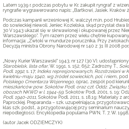
Latem 1939 r. podczas pobytu w Kr. zakupił ryngraf z wize
ryngrafie wygrawerowano napis: „Bartkowi, Jasiek. Kraków 2
Podczas kampanii wrześniowej
K
. walczył m.in. pod Hrubi
do sowieckiej niewoli. Jeniec Kozielska, skąd przysłał dwa
30 V 1943 ukazał się w skrwawionej i okupowanej przez N
Warszawskiego”. Tym razem przez wielu chętnie kupowany 
informacja: „Zwłoki w mundurze porucznika. Przy zwłokach z
Decyzją ministra Obrony Narodowej nr 140 z 31 III 2008 por
„Nowy Kurier Warszawski” 1943, nr 127 (30 V), udostępnion
Starobielsk, lista ofiar
, W. 1991, s. 152, 652;
Zadrożny T
.,
Soko
Podl. 1992
, s. 17;
Indeks represjonowanych, Rozstrzelani w Ka
kwietniu-maju 1940, wg źródeł sowieckich, pol. i niem
., pod
Polskiego Cmentarza Wojennego
, oprac. zespół pod kieru
mieszkańców pow. Sokołów Podl. oraz czł. Oddz. Związku S
obozach NKWD w l. 1944-59
, Sokołów Podl. 2001, s. 19;
Odz
Podl. 1940-2011
, Sokołów Podl. 2011, s. 18,19; Materiały z
Paprockiej. Preparanda – szk. uzupełniająca, przygotowaw
klas szk. podst., a przygotowującej przy seminarium nauczy
niepodległości. Encyklopedia popularna PWN, T. 7, W. 1998,
(autor Jacek ODZIEMCZYK)