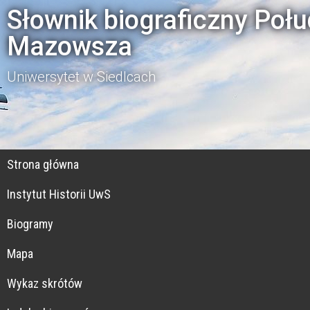
Słownik biograficzny Poł
Mazowsza
Uniwersytet w Siedlcach
Strona główna
Instytut Historii UwS
Biogramy
Mapa
Wykaz skrótów