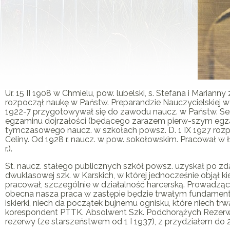
Ur. 15 II 1908 w Chmielu, pow. lubelski, s. Stefana i Maria
rozpoczął naukę w Państw. Preparandzie Nauczycielskiej w M
1922-7 przygotowywał się do zawodu naucz. w Państw. Sem
egzaminu dojrzałości (będącego zarazem pierw-szym egza
tymczasowego naucz. w szkołach powsz. D. 1 IX 1927 roz
Celiny. Od 1928 r. naucz. w pow. sokołowskim. Pracował w Ł
r.).
St. naucz. stałego publicznych szkół powsz. uzyskał po zd
dwuklasowej szk. w Karskich, w której jednocześnie objął 
pracował, szczególnie w działalność harcerską. Prowadząc 
obecna nasza praca w zastępie będzie trwałym fundament
iskierki, niech da początek bujnemu ognisku, które niech trw
korespondent PTTK. Absolwent Szk. Podchorążych Rezerwy 
rezerwy (ze starszeństwem od 1 I 1937), z przydziałem do 