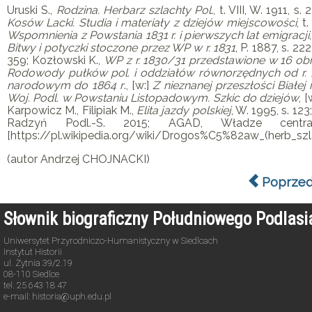
Uruski S
.,
Rodzina. Herbarz szlachty Pol
., t. VIII, W. 1911, s.
Kosów Lacki. Studia i materiały z dziejów miejscowości
, t
Wspomnienia z Powstania 1831 r. i pierwszych lat emigracji
Bitwy i potyczki stoczone przez WP w r. 1831
, P. 1887, s. 222
359;
Kozłowski K
.,
WP z r. 1830/31 przedstawione w 16 ob
Rodowody pułków pol. i oddziałów równorzędnych od r. 1
narodowym do 1864 r
., [w:]
Z nieznanej przeszłości Białej 
Woj. Podl. w Powstaniu Listopadowym. Szkic do dziejów
, [
Karpowicz M
.,
Filipiak M
.,
Elita jazdy polskiej
, W. 1995, s. 123
Radzyń Podl.-S. 2015; AGAD, Władze centr
[https://pl.wikipedia.org/wiki/Drogos%C5%82aw_(herb_s
(autor Andrzej CHOJNACKI)
Poprzed
Słownik biograficzny Południowego Podlas
Uniwersytet Przyrodniczo-Humanistyczny w Siedlcach
Instytut Historii
ul. Żytnia 39/2.19
08-110 Siedlce
tel. 25 643 18 47
e-mail: historia@uph.edu.pl