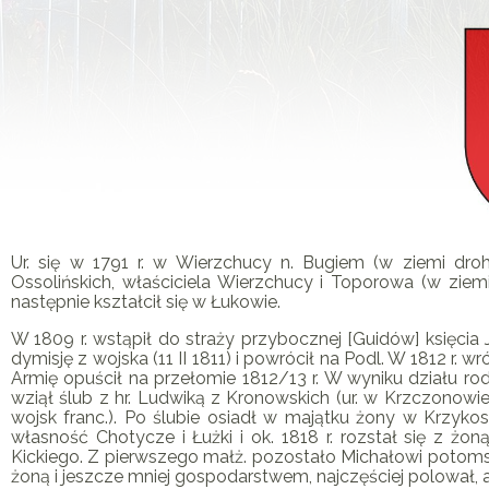
Ur. się w 1791 r. w Wierzchucy n. Bugiem (w ziemi drohi
Ossolińskich, właściciela Wierzchucy i Toporowa (w ziemi 
następnie kształcił się w Łukowie.
W 1809 r. wstąpił do straży przybocznej [Guidów] księcia J
dymisję z wojska (11 II 1811) i powrócił na Podl. W 1812 r. 
Armię opuścił na przełomie 1812/13 r. W wyniku działu rod
wziął ślub z hr. Ludwiką z Kronowskich (ur. w Krzczonowie w
wojsk franc.). Po ślubie osiadł w majątku żony w Krzyko
własność Chotycze i Łużki i ok. 1818 r. rozstał się z ż
Kickiego. Z pierwszego małż. pozostało Michałowi potoms
żoną i jeszcze mniej gospodarstwem, najczęściej polował,