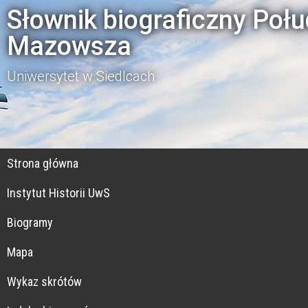
Słownik biograficzny Poł
Mazowsza
Uniwersytet w Siedlcach
Strona główna
Instytut Historii UwS
Biogramy
Mapa
Wykaz skrótów