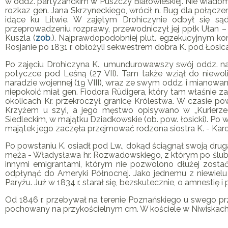
w oddz. partyzanckim w Puszczy Białowieskiej. Nie wiad
rozkaz gen. Jana Skrzyneckiego, wrócił n. Bug dla połączeni
idące ku Litwie. W zajętym Drohiczynie odbył się są
przeprowadzeniu rozprawy, przewodniczył jej ppłk Ułan –
Kuszla (
zob
.). Najprawdopodobniej plut. egzekucyjnym
Rosjanie po 1831 r. obłożyli sekwestrem dobra K. pod Łosica
Po zajęciu Drohiczyna
K
., umundurowawszy swój oddz. na 
potyczce pod Leśną (27 VII). Tam także wziął do niewoli
naradzie wojennej (19 VIII), wraz ze swym oddz. i mian
niepokoić miał gen. Fiodora Rüdigera, który tam właśnie za
okolicach Kr. przekroczył granicę Królestwa. W czasie p
Krzyżem u szyi, a jego męstwo opisywano w „Kurierze
Siedleckim, w majątku Dziadkowskie (ob. pow. łosicki). Po 
majątek jego zaczęła przejmować rodzona siostra
K
. - Ka
Po powstaniu
K
. osiadł pod Lw., dokąd ściągnął swoją dru
męża - Władysława hr. Rozwadowskiego, z którym po ślubi
innymi emigrantami, którym nie pozwolono dłużej zostać 
odpłynąć do Ameryki Północnej. Jako jednemu z niewielu 
Paryżu. Już w 1834 r. starał się, bezskutecznie, o amnestię i 
Od 1846 r. przebywał na terenie Poznańskiego u swego pr
pochowany na przykościelnym cm. W kościele w Niwiskach