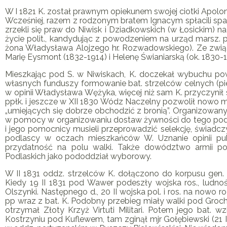
W I 1821
K
. został prawnym opiekunem swojej ciotki Apolonii
Wcześniej, razem z rodzonym bratem Ignacym spłacili spadk
zrzekli się praw do Niwisk i Dziadkowskich (w Łosickim) n
życie polit., kandydując z powodzeniem na urząd marsz. p
żona Władysława Alojzego hr. Rozwadowskiego). Ze zwi
Marię Eysmont (1832-1914) i Helenę Świaniarską (ok. 1830-1
Mieszkając pod S. w Niwiskach,
K
. doczekał wybuchu pow
własnych funduszy formowanie bat. strzelców celnych (p
w opinii Władysława Wężyka, więcej niż sam
K
. przyczynił
ppłk. i jeszcze w XII 1830 Wódz Naczelny pozwolił now
„umiejących się dobrze obchodzić z bronią”. Organizowan
w pomocy w organizowaniu dostaw żywności do tego podod
i jego pomocnicy musieli przeprowadzić selekcję, świadczy
podlascy w oczach mieszkańców W. Uznanie opinii pub
przydatność na polu walki. Także dowództwo armii p
Podlaskich jako pododdział wyborowy.
W II 1831 oddz. strzelców
K
. dołączono do korpusu gen.
Kiedy 19 II 1831 pod Wawer podeszły wojska ros., ludno
Olszynki. Następnego d., 20 II wojska pol. i ros. na nowo 
pp wraz z bat.
K
. Podobny przebieg miały walki pod Grochow
otrzymał Złoty Krzyż Virtuti Militari. Potem jego bat. wz
Kostrzyniu pod Kuflewem, tam zginął mjr Gołębiewski (21 I