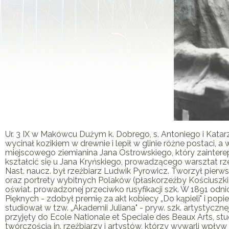
Ur. 3 IX w Makówcu Dużym k. Dobrego, s. Antoniego i Kat
wycinał kozikiem w drewnie i lepił w glinie różne postaci, a
miejscowego ziemianina Jana Ostrowskiego, który zainter
kształcić się u Jana Kryńskiego, prowadzącego warsztat rze
Nast. naucz. był rzeźbiarz Ludwik Pyrowicz. Tworzył pierwsze
oraz portrety wybitnych Polaków (płaskorzeźby Kościuszki,
oświat. prowadzonej przeciwko rusyfikacji szk. W 1891 od
Pięknych - zdobył premię za akt kobiecy „Do kąpieli" i po
studiował w tzw. „Akademii Juliana" - pryw. szk. artystyczne
przyjęty do Ecole Nationale et Speciale des Beaux Arts, stu
twórczością in. rzeźbiarzy i artystów, którzy wywarli wpły