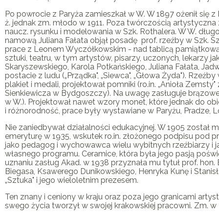
Po powrocie z Paryża zamieszkał w W. W 1897 ożenił się z M
ż. jednak zm. młodo w 1911. Poza twórczością artystyczna 
naucz. rysunku i modelowania w Szk. Rothalera. W W. długo 
namową Juliana Fałata objął posadę prof. rzeźby w Szk. S
prace z Leonem Wyczółkowskim - nad tablicą pamiątkową dl
sztuki, teatru, w tym artystów, pisarzy, uczonych, lekarzy
Skaryszewskiego, Karola Potkańskiego, Juliana Fałata, Jad
postacie z ludu („Prządka", „Siewca", „Głowa Żyda"). Rzeźb
plakiet i medali, projektował pomniki (ro.in. „Anioła Zems
Sienkiewicza w Bydgoszczy). Na uwagę zasługuje brązowe p
w W.). Projektował nawet wzory monet, które jednak do 
i różnorodność, prace były wystawiane w Paryżu, Pradze, L
Nie zaniedbywał działalności edukacyjnej. W 1905 został m
emeryturę w 1935, wskutek ro.in. złożonego podpisu pod pr
jako pedagog i wychowawca wielu wybitnych rzeźbiarzy i 
własnego programu. Ceramice, która była jego pasją poświę
uznaniu zasług Akad. w 1938 przyznała mu tytuł prof. hon.
Biegasa, Ksawerego Dunikowskiego, Henryka Kunę i Stanisł
„Sztuka" i jego wieloletnim prezesem.
Ten znany i ceniony w kraju oraz poza jego granicami artyst
swego życia tworzył w swojej krakowskiej pracowni. Zm. w 