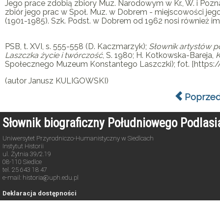
Jego prace zdobią zbiory Muz. Narodowym w Kr., W. i Pozna
zbiór jego prac w Społ. Muz. w Dobrem - miejscowości jego
(1901-1985). Szk. Podst. w Dobrem od 1962 nosi również im
PSB, t. XVI, s. 555-558 (D. Kaczmarzyk);
Słownik artystów p
Laszczka życie i twórczość
, S. 1980; H. Kotkowska-Bareja,
K
Społecznego Muzeum Konstantego Laszczki); fot. [https://p
(autor Janusz KULIGOWSKI)
Poprzed
Słownik biograficzny Południowego Podlas
Uniwersytet Przyrodniczo-Humanistyczny w Siedlcach
Instytut Historii
ul. Żytnia 39/2.19
08-110 Siedlce
tel. 25 643 18 47
e-mail: historia@uph.edu.pl
Deklaracja dostępności