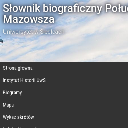
Słownik biograficzny Poł
Mazowsza
Uniwersytet w Siedlcach
Strona główna
Instytut Historii UwS
Biogramy
Mapa
Wykaz skrótów